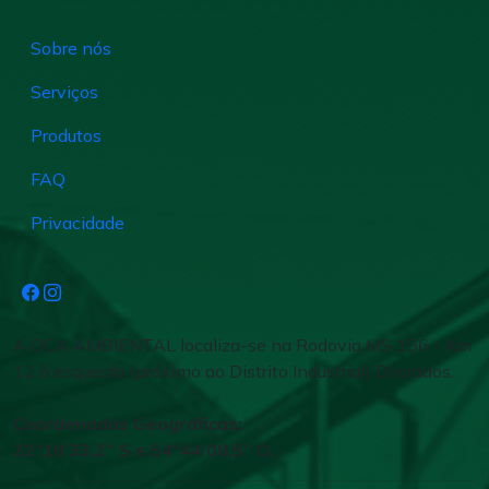
Sobre nós
Serviços
Produtos
FAQ
Privacidade
A OCA AMBIENTAL localiza-se na Rodovia MS 156 - Km
12 à esquerda (próximo ao Distrito Industrial) Dourados.
Coordenadas Geográficas:
22º18’33,2’’ S e 54º44’08,5’’ O.