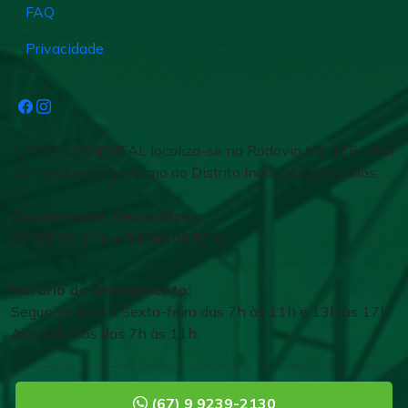
FAQ
Privacidade
A OCA AMBIENTAL localiza-se na Rodovia MS 156 - Km
12 à esquerda (próximo ao Distrito Industrial) Dourados.
Coordenadas Geográficas:
22º18’33,2’’ S e 54º44’08,5’’ O.
Horário de Atendimento:
Segunda-feira a Sexta-feira das 7h às 11h e 13h às 17h.
Aos sábados das 7h às 11h.
(67) 9 9239-2130